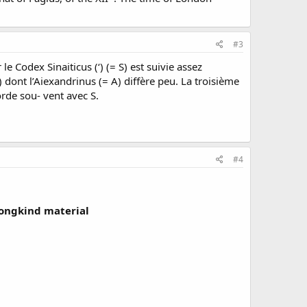
#3
e Codex Sinaiticus (‘) (= S) est suivie assez
) dont l’Aiexandrinus (= A) diffère peu. La troisième
rde sou- vent avec S.
#4
 Jongkind material