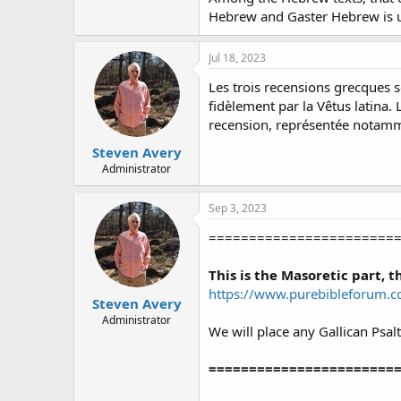
Hebrew and Gaster Hebrew is u
Jul 18, 2023
Les trois recensions grecques so
fidèlement par la Vêtus latina. 
recension, représentée notamme
Steven Avery
Administrator
Sep 3, 2023
=======================
This is the Masoretic part, 
https://www.purebibleforum.com
Steven Avery
Administrator
We will place any Gallican Psalt
=======================