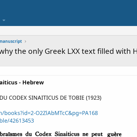
 manuscript
- why the only Greek LXX text filled with
aiticus - Hebrew
U CODEX SINAITICUS DE TOBIE (1923)
om/books?id=2-O2ZlAbMTcC&pg=PA168
able/42613453