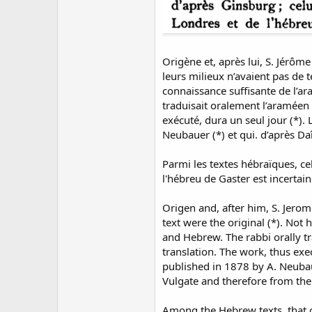
Origène et, après lui, S. Jérôme
leurs milieux n’avaient pas de t
connaissance suffisante de l’ara
traduisait oralement l’araméen e
exécuté, dura un seul jour (*).
Neubauer (*) et qui. d’après Da
Parmi les textes hébraïques, ce
l'hébreu de Gaster est incertain
Origen and, after him, S. Jero
text were the original (*). Not
and Hebrew. The rabbi orally tr
translation. The work, thus exe
published in 1878 by A. Neubaue
Vulgate and therefore from the
Among the Hebrew texts, that of