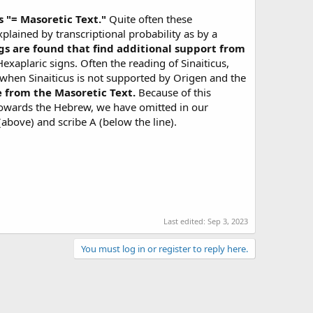
s "= Masoretic Text."
Quite often these
xplained by transcriptional probability as by a
gs are found that find additional support from
Hexaplaric signs. Often the reading of Sinaiticus,
t when Sinaiticus is not supported by Origen and the
e from the Masoretic Text.
Because of this
n towards the Hebrew, we have omitted in our
 (above) and scribe A (below the line).
Last edited:
Sep 3, 2023
You must log in or register to reply here.