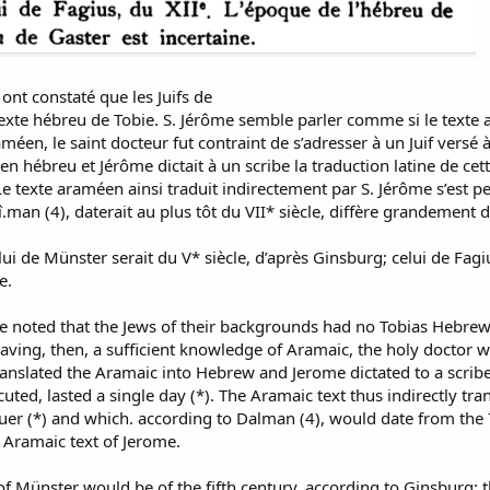
 ont constaté que les Juifs de
exte hébreu de Tobie. S. Jérôme semble parler comme si le texte ar
méen, le saint docteur fut contraint de s’adresser à un Juif versé
n hébreu et Jérôme dictait à un scribe la traduction latine de cett
 Le texte araméen ainsi traduit indirectement par S. Jérôme s’est
î.man (4), daterait au plus tôt du VII* siècle, diffère grandement
lui de Münster serait du V* siècle, d’après Ginsburg; celui de Fagi
e.
me noted that the Jews of their backgrounds had no Tobias Hebrew 
 having, then, a sufficient knowledge of Aramaic, the holy doctor 
anslated the Aramaic into Hebrew and Jerome dictated to a scribe 
cuted, lasted a single day (*). The Aramaic text thus indirectly tr
r (*) and which. according to Dalman (4), would date from the 7th
 Aramaic text of Jerome.
 Münster would be of the fifth century, according to Ginsburg; th