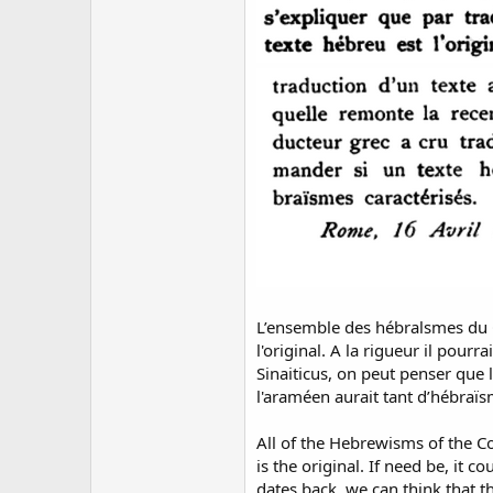
L’ensemble des hébralsmes du Co
l'original. A la rigueur il pour
Sinaiticus, on peut penser que 
l'araméen aurait tant d’hébraïs
All of the Hebrewisms of the C
is the original. If need be, it c
dates back, we can think that t