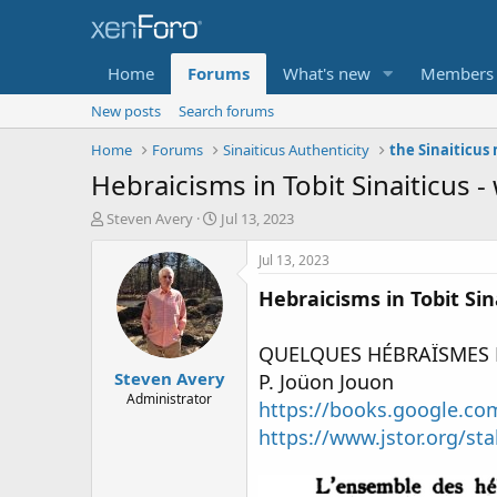
Home
Forums
What's new
Members
New posts
Search forums
Home
Forums
Sinaiticus Authenticity
the Sinaiticus
Hebraicisms in Tobit Sinaiticus 
T
S
Steven Avery
Jul 13, 2023
h
t
r
a
Jul 13, 2023
e
r
Hebraicisms in Tobit Sin
a
t
d
d
s
a
QUELQUES HÉBRAÏSMES D
t
t
Steven Avery
a
e
P. Joüon Jouon
r
Administrator
https://books.google.c
t
https://www.jstor.org/st
e
r