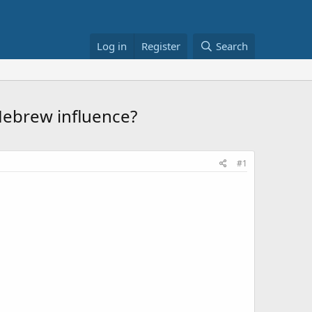
Log in
Register
Search
 Hebrew influence?
#1