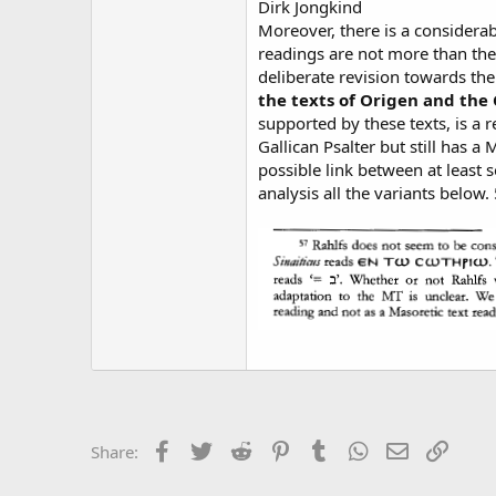
Dirk Jongkind
Moreover, there is a considerab
readings are not more than the r
deliberate revision towards t
the texts of Origen and the 
supported by these texts, is a 
Gallican Psalter but still has a 
possible link between at least 
analysis all the variants below.
Facebook
Twitter
Reddit
Pinterest
Tumblr
WhatsApp
Email
Link
Share: