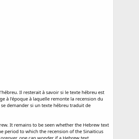
breu. Il resterait à savoir si le texte hébreu est
onge à l’époque à laquelle remonte la recension du
ut se demander si un texte hébreu traduit de
brew. It remains to be seen whether the Hebrew text
 the period to which the recension of the Sinaiticus
 Moreover, one can wonder if a Hebrew text