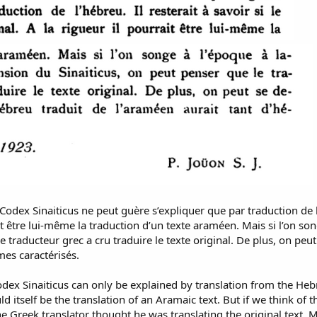
dex Sinaiticus ne peut guère s’expliquer que par traduction de l’hé
rait être lui-même la traduction d’un texte araméen. Mais si l’on s
le traducteur grec a cru traduire le texte original. De plus, on pe
mes caractérisés.
odex Sinaiticus can only be explained by translation from the He
ould itself be the translation of an Aramaic text. But if we think of
he Greek translator thought he was translating the original text.