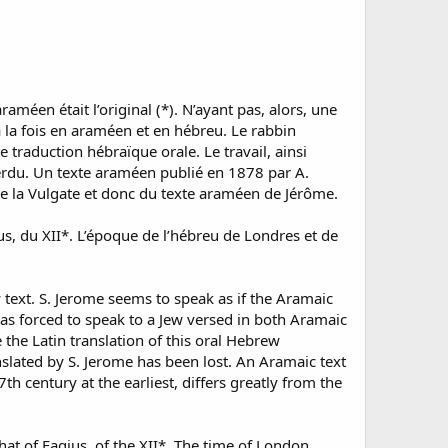
améen était l’original (*). N’ayant pas, alors, une
 à la fois en araméen et en hébreu. Le rabbin
e traduction hébraïque orale. Le travail, ainsi
 perdu. Un texte araméen publié en 1878 par A.
 de la Vulgate et donc du texte araméen de Jérôme.
us, du XII*. L’époque de l’hébreu de Londres et de
text. S. Jerome seems to speak as if the Aramaic
was forced to speak to a Jew versed in both Aramaic
the Latin translation of this oral Hebrew
anslated by S. Jerome has been lost. An Aramaic text
 century at the earliest, differs greatly from the
at of Fagius, of the XII*. The time of London